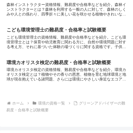
森林インストラクター資格情報、難易度や合格率などを紹介。森林イ
ンストラクターとは？森林を利用する一般の人に対して、森林のしく
みや人との係わり、四季折々に美しい花を咲かせる植物やきれいな鳴
き声の野鳥の名前や森林の生態など、森林や林業に関する適...
こども環境管理士の難易度・合格率と試験概要
こども環境管理士の資格情報、難易度や合格率などを紹介。こども環
境管理士とは？保育や幼児教育に関わる方に、自然や環境問題に対す
る考え方、それに基づいた体験の場づくりに関する資格です。子供た
ちのおもいやる心や命、もの、自然を大切にする心を育む意...
環境カオリスタ検定の難易度・合格率と試験概要
環境カオリスタ検定の資格情報、難易度や合格率などを紹介。環境カ
オリスタ検定とは？植物やその香りの恩恵、植物を育む地球環境と地
球が現在抱えている諸問題、さらには環境にやさしい身近なエコアク
ションについて学び、実践するための検定です。アロマなエ...
ホーム
環境の資格一覧
グリーンアドバイザーの難
易度・合格率と試験概要