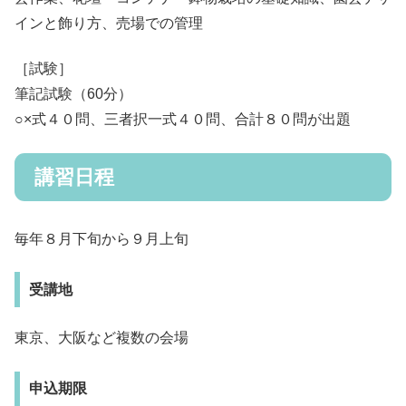
インと飾り方、売場での管理
［試験］
筆記試験（60分）
○×式４０問、三者択一式４０問、合計８０問が出題
講習日程
毎年８月下旬から９月上旬
受講地
東京、大阪など複数の会場
申込期限