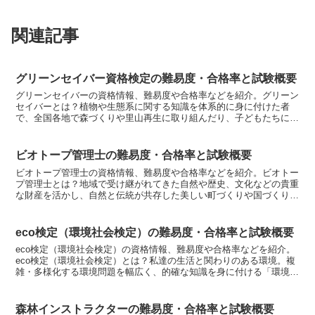
関連記事
グリーンセイバー資格検定の難易度・合格率と試験概要
グリーンセイバーの資格情報、難易度や合格率などを紹介。グリーン
セイバーとは？植物や生態系に関する知識を体系的に身に付けた者
で、全国各地で森づくりや里山再生に取り組んだり、子どもたちに自
然の豊かさを伝えるなどの多彩な活動をしてる。資格取得には...
ビオトープ管理士の難易度・合格率と試験概要
ビオトープ管理士の資格情報、難易度や合格率などを紹介。ビオトー
プ管理士とは？地域で受け継がれてきた自然や歴史、文化などの貴重
な財産を活かし、自然と伝統が共存した美しい町づくりや国づくりを
実践する技術者です。ビオトーブとは、生き物と場所から成...
eco検定（環境社会検定）の難易度・合格率と試験概要
eco検定（環境社会検定）の資格情報、難易度や合格率などを紹介。
eco検定（環境社会検定）とは？私達の生活と関わりのある環境。複
雑・多様化する環境問題を幅広く、的確な知識を身に付ける「環境教
育の入門編」です。2011年度は、4万人の方が受験...
森林インストラクターの難易度・合格率と試験概要