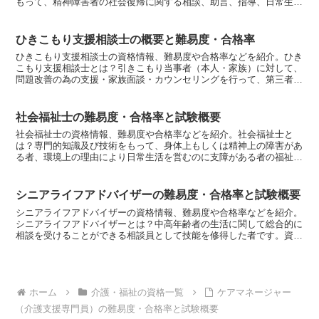
もって、精神障害者の社会復帰に関する相談、助言、指導、日常生活
への適応のために必要な訓練その他の援助を行なう仕事です...
ひきこもり支援相談士の概要と難易度・合格率
ひきこもり支援相談士の資格情報、難易度や合格率などを紹介。ひき
こもり支援相談士とは？引きこもり当事者（本人・家族）に対して、
問題改善の為の支援・家族面談・カウンセリングを行って、第三者と
して寄り添い支援を行う者。資格取得には？「ひきこもり支...
社会福祉士の難易度・合格率と試験概要
社会福祉士の資格情報、難易度や合格率などを紹介。社会福祉士と
は？専門的知識及び技術をもって、身体上もしくは精神上の障害があ
る者、環境上の理由により日常生活を営むのに支障がある者の福祉に
関する相談、助言、指導、福祉サービスを提供する者、医師そ...
シニアライフアドバイザーの難易度・合格率と試験概要
シニアライフアドバイザーの資格情報、難易度や合格率などを紹介。
シニアライフアドバイザーとは？中高年齢者の生活に関して総合的に
相談を受けることができる相談員として技能を修得した者です。資格
取得には？審査を受け、養成講座を受講して終了試験に合格...
ホーム
介護・福祉の資格一覧
ケアマネージャー
（介護支援専門員）の難易度・合格率と試験概要