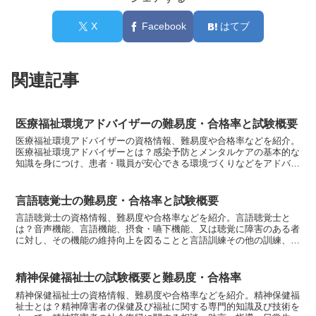
X
Facebook
はてブ
関連記事
医療福祉環境アドバイザーの難易度・合格率と試験概要
医療福祉環境アドバイザーの資格情報、難易度や合格率などを紹介。
医療福祉環境アドバイザーとは？感染予防とメンタルケアの基本的な
知識を身につけ、患者・職員が安心できる環境づくりなどをアドバイ
スする者です。感染予防が必要とわかっていても、正しい知...
言語聴覚士の難易度・合格率と試験概要
言語聴覚士の資格情報、難易度や合格率などを紹介。言語聴覚士と
は？音声機能、言語機能、摂食・嚥下機能、又は聴覚に障害のある者
に対し、その機能の維持向上を図ることと言語訓練その他の訓練、こ
れに必要な検査及び助言、指導その他の援助を行う仕事です。...
精神保健福祉士の試験概要と難易度・合格率
精神保健福祉士の資格情報、難易度や合格率などを紹介。精神保健福
祉士とは？精神障害者の保健及び福祉に関する専門的知識及び技術を