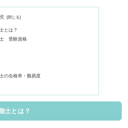
次
士とは？
士 受験資格
士の合格率・難易度
能士とは？