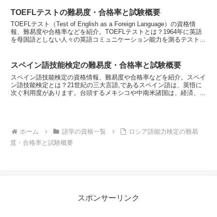
TOEFLテストの難易度・合格率と試験概要
TOEFLテスト（Test of English as a Foreign Language）の資格情
報、難易度や合格率などを紹介。TOEFLテストとは？1964年に英語
を母国語としない人々の英語コミュニケーション能力を測るテストと
して、米...
スペイン語技能検定の難易度・合格率と試験概要
スペイン語技能検定の資格情報、難易度や合格率などを紹介。スペイ
ン語技能検定とは？21世紀の三大言語,であるスペイン語は、英悟に
次ぐ利用度があります。台頭するメキシコや中南米諸国は、経済、文
化、産業と多岐な分野で注目を浴びており、アメリカ合衆...
ホーム
語学の資格一覧
ロシア語能力検定の難易
度・合格率と試験概要
スポンサーリンク