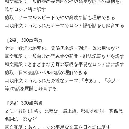
和文露訳：一般教養の範囲内のやや高度な内容の事柄を正
確なロシア語に訳す
聴取：ノーマルスピードでやや高度な話も理解できる
口頭作文：与えられたテーマでロシア語を話をし録音する
［2級］300点満点
文法：数詞の格変化、関係代名詞・副詞、体の用法など
露文和訳：一般向けの読み物や新聞・雑誌記事などを訳す
和文露訳：さまざまな分野の事柄を平易なロシア語に訳す
聴取：日常会話レベルの話が理解できる
口頭作文：与えられた身近なテーマ(「家族」、「友人｣
等)で話を展開し録音する
［3級］300点満点
文法：数詞(主格)、比較級・最上級、移動の動詞、関係代
名詞の一部など
露文和訳：あるテーマの平易な文章を日本語に訳す