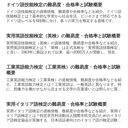
ドイツ語技能検定の難易度・合格率と試験概要
ドイツ語技能検定の資格情報、難易度や合格率などを紹介。ドイツ語
技能検定とは？基本的な学習から社会生活、ビジネスまで対応できる
ドイツ語レベルを6段階に分け、各々の実力を検定する資格です。資
格の種類は？※検定基準［1級］標準的なドイツ語を不自由...
実用英語技能検定（英検）の難易度・合格率と試験概要
実用英語技能検定（英検）の資格情報、難易度や合格率などを紹介。
実用英語技能検定とは？「英検」は正式名称を「実用英語技能検定」
と言い、1963年に創設されて以来、延べ8300万人が受験し、現在は
年間約230万人が受験している国内最大規模の英語...
工業英語能力検定（工業英検）の難易度・合格率と試験
概要
工業英語能力検定（工業英検）の資格情報、難易度や合格率などを紹
介。工業英語能力検定とは？工業英語は、一般英語と異なります。特
に、想像力を働かせながら読ませる文学の言葉遣いとは明らかに異な
り、読み手がいろいろに解釈することがないように、はっき...
実用イタリア語検定の難易度・合格率と試験概要
実用イタリア語検定の資格情報、難易度や合格率などを紹介。実用イ
タリア語検定とは？特定非営利活動法人国際市民交流のためのイタリ
ア語検定協会が実施する、日本語話者向けのイタリア語の検定試験で
ある。日本におけるイタリア語の民間語学検定の1つである...