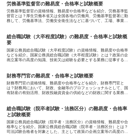
労務基準監督官の難易度・合格率と試験概要
労務基準監督官の資格情報、難易度や合格率などを紹介。労務基準監
督官とは？厚生労働本省又は全国各地の労働局、労働基準監督署に勤
務して、労働基準法、労働安全衛生法などに基づいて、工場、事業場
などに立ち入り、事業主に法に定める基準を遵守させること...
総合職試験（大卒程度試験）の難易度・合格率と試験概
要
国家公務員総合職試験（大卒程度試験）の資格情報、難易度や合格率
などを紹介。国家公務員総合職試験（大卒程度試験）とは？政策の企
画立案等の高度の知識、技術又は経験を必要とする業務に従事する係
員の採用試験。大卒程度試験区分政治・国際、法律、経済、...
財務専門官の難易度・合格率と試験概要
財務専門官の資格情報、難易度や合格率などを紹介。財務専門官と
は？財務局において、財政、金融等のプロフェッショナルとして、国
有財産の有効活用、財政投融資資金の供給などの財政に関する業務
や、地域金融機関の検査・監督、証券取引等の監視などの金融に...
総合職試験（院卒者試験・法務区分）の難易度・合格率
と試験概要
国家公務員総合職試験（院卒者・法務区分）の資格情報、難易度や合
格率などを紹介。国家公務員総合職試験（院卒者・法務区分）とは？
司法試験合格者を対象とした、主として政策の企画立案等の高度の知