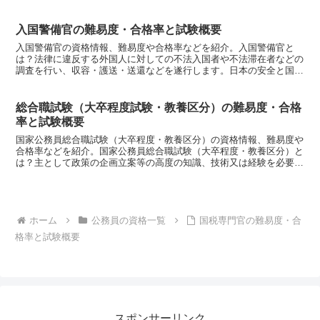
識、技術又は経験を必要とする業務に従事する係員の採用試...
入国警備官の難易度・合格率と試験概要
入国警備官の資格情報、難易度や合格率などを紹介。入国警備官と
は？法律に違反する外国人に対しての不法入国者や不法滞在者などの
調査を行い、収容・護送・送還などを遂行します。日本の安全と国民
生活を守り、社会秩序を維持する重要な職務です。入国警備官...
総合職試験（大卒程度試験・教養区分）の難易度・合格
率と試験概要
国家公務員総合職試験（大卒程度・教養区分）の資格情報、難易度や
合格率などを紹介。国家公務員総合職試験（大卒程度・教養区分）と
は？主として政策の企画立案等の高度の知識、技術又は経験を必要と
する業務に従事する係員の採用試験。給与・年収は？採用当...
ホーム
公務員の資格一覧
国税専門官の難易度・合
格率と試験概要
スポンサーリンク