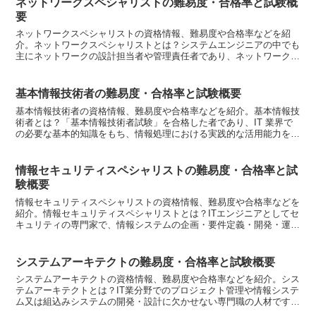
ネットワークスペシャリストの難易度・合格率と試験概
要
ネットワークスペシャリストの資格情報、難易度や合格率などを紹
介。ネットワークスペシャリストとは？システムエンジニアの中でも
主にネットワークの設計担当者や管理責任者であり、ネットワークに
関係する固有技術を活用し、最適な情報システム基盤の企画・...
基本情報技術者の難易度・合格率と試験概要
基本情報技術者の資格情報、難易度や合格率などを紹介。基本情報技
術者とは？「基本情報技術者試験」を合格した者であり、IT 業界で
の必要な基本的知識をもち、情報処理における実践的な活用能力を身
に付けた方となります。試験制度のスキルレベル2（レベ...
情報セキュリティスペシャリストの難易度・合格率と試
験概要
情報セキュリティスペシャリストの資格情報、難易度や合格率などを
紹介。情報セキュリティスペシャリストとは？ITエンジニアとしてセ
キュリティの専門家で、情報システムの企画・要件定義・開発・運
用・保守において、情報セキュリティポリシに準拠してセキ...
システムアーキテクトの難易度・合格率と試験概要
システムアーキテクトの資格情報、難易度や合格率などを紹介。シス
テムアーキテクトとは？IT業分野でのプロジェクト管理や情報システ
ム又は組込みシステムの開発・設計に欠かせない専門職の人材です。
さまざまな情報処理・システム構造の場面で、システム方...