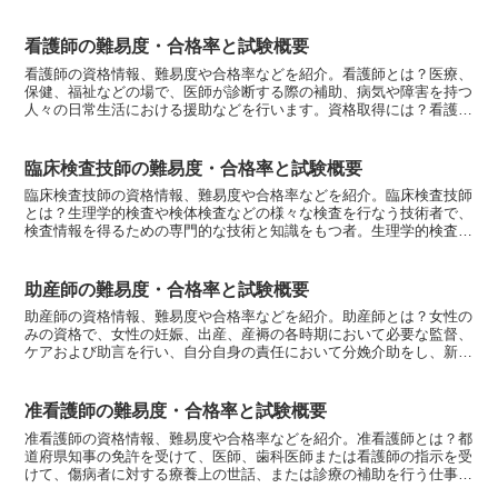
外出等訓練、作業耐久性の向上、作業手順の習得、就労環境へ...
看護師の難易度・合格率と試験概要
看護師の資格情報、難易度や合格率などを紹介。看護師とは？医療、
保健、福祉などの場で、医師が診断する際の補助、病気や障害を持つ
人々の日常生活における援助などを行います。資格取得には？看護短
大や看護専門学校などで必要な学科を修了して、年一度の看...
臨床検査技師の難易度・合格率と試験概要
臨床検査技師の資格情報、難易度や合格率などを紹介。臨床検査技師
とは？生理学的検査や検体検査などの様々な検査を行なう技術者で、
検査情報を得るための専門的な技術と知識をもつ者。生理学的検査に
は、脳波検査、眼底写真検査、呼吸機能検査、心臓系検査、...
助産師の難易度・合格率と試験概要
助産師の資格情報、難易度や合格率などを紹介。助産師とは？女性の
みの資格で、女性の妊娠、出産、産褥の各時期において必要な監督、
ケアおよび助言を行い、自分自身の責任において分娩介助をし、新生
児及び乳児のケアを行う仕事です。資格取得には？年一度の...
准看護師の難易度・合格率と試験概要
准看護師の資格情報、難易度や合格率などを紹介。准看護師とは？都
道府県知事の免許を受けて、医師、歯科医師または看護師の指示を受
けて、傷病者に対する療養上の世話、または診療の補助を行う仕事で
す。資格取得には？准看護師学校（養成所）や看護高等学校...