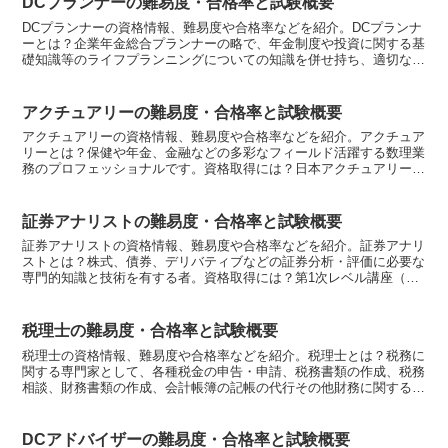
DCプランナーの難易度・合格率と試験概要
DCプランナーの資格情報、難易度や合格率などを紹介。DCプランナ
ーとは？企業年金総合プランナーの略で、年金制度や投資に関する基
礎知識等のライフプランニングについての知識を併せ持ち、適切な情
報提供やアドバイスができる人材です。資格の種類は？1...
アクチュアリーの難易度・合格率と試験概要
アクチュアリーの資格情報、難易度や合格率などを紹介。アクチュア
リーとは？保健や年金、金融などの多彩なフィールド活躍する数理業
務のプロフェッショナルです。資格取得には？日本アクチュアリー会
が実施している資格試験の全科目合格とプロフェッショナリ...
証券アナリストの難易度・合格率と試験概要
証券アナリストの資格情報、難易度や合格率などを紹介。証券アナリ
ストとは？株式、債券、デリバティブなどの証券分析・評価に必要な
専門的知識と技術を有する者。資格取得には？第1次レベル講座（通
信教育）を受講し、第1次レベル試験に合格。さらに第2次...
税理士の難易度・合格率と試験概要
税理士の資格情報、難易度や合格率などを紹介。税理士とは？税務に
関する専門家として、各種税金の申告・申請、税務書類の作成、税務
相談、財務書類の作成、会計帳簿の記帳の代行その他財務に関する事
務を行える。他に、業務に付随する範囲において社会保険労...
DCアドバイザーの難易度・合格率と試験概要