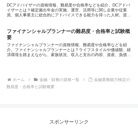
DCアドバイザーの資格情報、難易度や合格率などを紹介。DCアドバ
イザーとは？確定拠出年金の実施、運営、活用等に関し企業や従業
員、個人事業主に総合的にアドバイスできる能力を持った人材。資格
取得には？DC協会が実施する試験（全分野）に合格し、D...
ファイナンシャルプランナーの難易度・合格率と試験概
要
ファイナンシャルプランナーの資格情報、難易度や合格率などを紹
介。ファイナンシャルプランナーとは？ライフスタイルや価値観、経
済環境を踏まえながら、家族状況、収入と支出の内容、資産、負債、
保険など顧客に関するあらゆるデータを集めて、現状を分析し...
ホーム
金融・財務の資格一覧
金融業務能力検定の
難易度・合格率と試験概要
スポンサーリンク