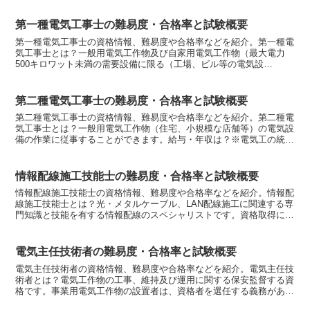
第一種電気工事士の難易度・合格率と試験概要
第一種電気工事士の資格情報、難易度や合格率などを紹介。第一種電
気工事士とは？一般用電気工作物及び自家用電気工作物（最大電力
500キロワット未満の需要設備に限る（工場、ビル等の電気設
備））、一般用電気工作物の作業に従事することができます。給与...
第二種電気工事士の難易度・合格率と試験概要
第二種電気工事士の資格情報、難易度や合格率などを紹介。第二種電
気工事士とは？一般用電気工作物（住宅、小規模な店舗等）の電気設
備の作業に従事することができます。給与・年収は？※電気工の統計
調査結果です。ご参考下さい。平均年収：464万円、平均...
情報配線施工技能士の難易度・合格率と試験概要
情報配線施工技能士の資格情報、難易度や合格率などを紹介。情報配
線施工技能士とは？光・メタルケーブル、LAN配線施工に関連する専
門知識と技能を有する情報配線のスペシャリストです。資格取得に
は？「情報配線情報配線施工技能検定試験」実技 試験およ...
電気主任技術者の難易度・合格率と試験概要
電気主任技術者の資格情報、難易度や合格率などを紹介。電気主任技
術者とは？電気工作物の工事、維持及び運用に関する保安監督する資
格です。事業用電気工作物の設置者は、資格者を選任する義務があり
ます。電気主任技術者の資格には、第一種、第二種及び第三...