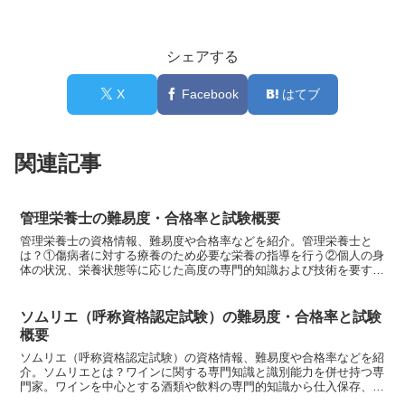
シェアする
X
Facebook
はてブ
関連記事
管理栄養士の難易度・合格率と試験概要
管理栄養士の資格情報、難易度や合格率などを紹介。管理栄養士と
は？①傷病者に対する療養のため必要な栄養の指導を行う②個人の身
体の状況、栄養状態等に応じた高度の専門的知識および技術を要する
健康の保持増進のための栄養の指導を行う③特定多数人に対し...
ソムリエ（呼称資格認定試験）の難易度・合格率と試験
概要
ソムリエ（呼称資格認定試験）の資格情報、難易度や合格率などを紹
介。ソムリエとは？ワインに関する専門知識と識別能力を併せ持つ専
門家。ワインを中心とする酒類や飲料の専門的知識から仕入保存、在
庫・品質管理、サービス方法等まで幅広く精通している。資...