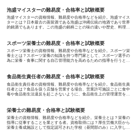
泡盛マイスターの難易度・合格率と試験概要
泡盛マイスターの資格情報、難易度や合格率などを紹介。泡盛マイス
ターとは？日本最古の蒸留酒である泡盛は沖縄伝統の地酒であり世界
的銘酒でもあります。この泡盛の銘柄ごとの味の違いや歴史、料理と
の相性やテイスティング、製造方法や医学的効果、酒類全般...
スポーツ栄養士の難易度・合格率と試験概要
スポーツ栄養士の資格情報、難易度や合格率などを紹介。スポーツ栄
養士とは？スポーツ栄養の知識を持つ専門家として、スポーツ選手の
為に栄養・食事に関する自己管理能力を高めるための指導を行うと共
に、食事環境の改善などを計画・提案します。スポーツ指導...
食品衛生責任者の難易度・合格率と試験概要
食品衛生責任者の資格情報、難易度や合格率などを紹介。食品衛生責
任者とは？食品を扱う店舗を営業する場合、営業許可施設ごとに食中
毒や食品衛生法違反を起こさないように、食品衛生上の管理運営を行
う食品衛生責任者を1名以上置かなければなりません。飲食...
栄養士の難易度・合格率と試験概要
栄養士の資格情報、難易度や合格率などを紹介。栄養士とは？栄養の
指導に従事することを業とする者。資格取得には？厚生労働大臣から
栄養士養成施設として指定認可された学校（昼間部のみ）に入学し、
その課程を履修して卒業すること。就職先は？病院、診療所...