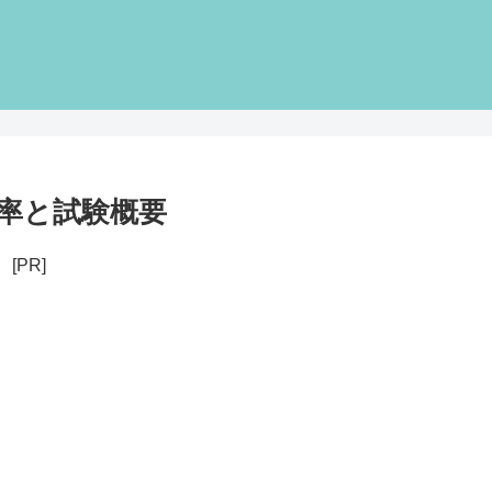
率と試験概要
[PR]