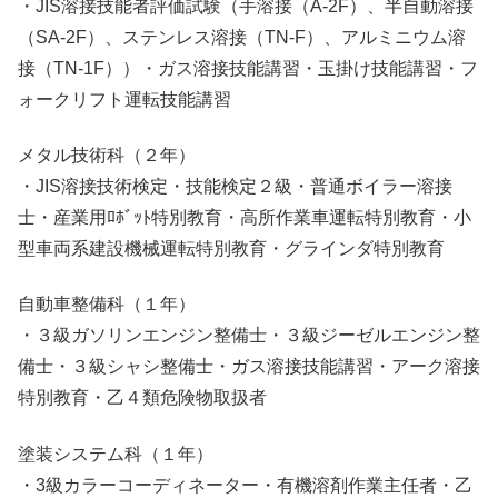
・JIS溶接技能者評価試験（手溶接（A-2F）、半自動溶接
（SA-2F）、ステンレス溶接（TN-F）、アルミニウム溶
接（TN-1F））・ガス溶接技能講習・玉掛け技能講習・フ
ォークリフト運転技能講習
メタル技術科
（２年）
・JIS溶接技術検定・技能検定２級・普通ボイラー溶接
士・産業用ﾛﾎﾞｯﾄ特別教育・高所作業車運転特別教育・小
型車両系建設機械運転特別教育・グラインダ特別教育
自動車整備科
（１年）
・３級ガソリンエンジン整備士・３級ジーゼルエンジン整
備士・３級シャシ整備士・ガス溶接技能講習・アーク溶接
特別教育・乙４類危険物取扱者
塗装システム科
（１年）
・3級カラーコーディネーター・有機溶剤作業主任者・乙