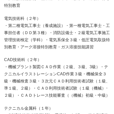
特別教育
電気技術科
（２年）
・第二種電気工事士（養成施設）・第一種電気工事士・工
事担任者（ＤＤ第３種）・消防設備士・２級電気工事施工
管理技術検定（学科）・電気系保全３級・低圧電気取扱特
別教育・アーク溶接特別教育・ガス溶接技能講習
CAD技術科
（２年）
・機械プラント製図ＣＡＤ作業（２級、３級、3級）・テ
クニカルイラストレーションCAD作業３級・機械保全３
級・機械検査３級・３次元ＣＡＤ利用技術者試験（１級、
準１級、２級）・ＣＡＤ利用技術者試験（１級（機械）･
２級）・ＣＡＤトレース技能審査（（機械）初級・中級）
テクニカル金属科
（１年）