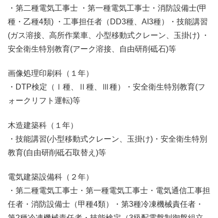
・第二種電気工事士 ・第一種電気工事士・消防設備士(甲
種・乙種4類) ・工事担任者（DD3種、AI3種）・技能講習
(ガス溶接、高所作業車、小型移動式クレーン、玉掛け) ・
安全衛生特別教育(アーク溶接、自由研削砥石)等
画像処理印刷科
（１年）
・DTP検定（Ⅰ種、Ⅱ種、Ⅲ種）・安全衛生特別教育(フ
ォークリフト運転)等
木造建築科
（１年）
・技能講習(小型移動式クレーン、玉掛け)・安全衛生特別
教育(自由研削砥石取替え)等
電気建築設備科
（２年）
・第二種電気工事士・第一種電気工事士・電気通信工事担
任者・消防設備士（甲種4類）・第3種冷凍機械責任者・
第2種冷凍機械責任者・技能検定（3級配電盤制御盤組立