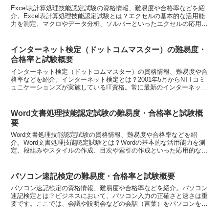
Excel表計算処理技能認定試験の資格情報、難易度や合格率などを紹
介。Excel表計算処理技能認定試験とは？エクセルの基本的な活用能
力を測定、マクロやデータ分析、ソルバーといったエクセルの応用的
な活用能力を測定、保有スキルに応じてレベル別（...
インターネット検定（ドットコムマスター）の難易度・
合格率と試験概要
インターネット検定（ドットコムマスター）の資格情報、難易度や合
格率などを紹介。インターネット検定とは？2001年5月からNTTコミ
ュニケーションズが実施しているIT資格。常に最新のインターネット
知識やパソコンの技術動向を反映させるため、利用...
Word文書処理技能認定試験の難易度・合格率と試験概
要
Word文書処理技能認定試験の資格情報、難易度や合格率などを紹
介。Word文書処理技能認定試験とは？Wordの基本的な活用能力を測
定、段組みやスタイルの作成、目次や索引の作成といった応用的な活
用能力を測定、保有スキルに応じて1級・2級・3級...
パソコン速記検定の難易度・合格率と試験概要
パソコン速記検定の資格情報、難易度や合格率などを紹介。パソコン
速記検定とは？ビジネスにおいて、パソコン入力の正確さと速さは重
要です。ここでは、会議や説明会などの会話（言葉）をパソコンを用
いて、文字に変換していく速記の能力を認定しています。テ...